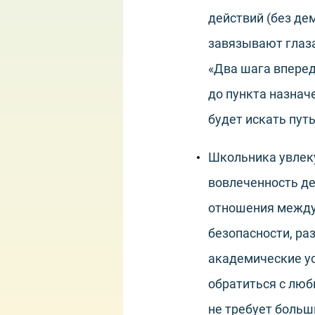
действий (без де
завязывают глаза,
«Два шага вперед,
до пункта назнач
будет искать пут
Школьника увлек
вовлеченность д
отношения между 
безопасности, р
академические ус
обратиться с лю
не требует больш