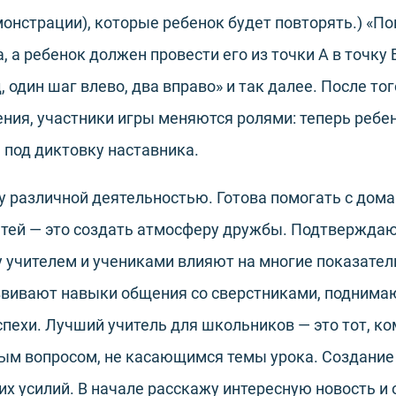
монстрации), которые ребенок будет повторять.) «По
 а ребенок должен провести его из точки А в точку 
 один шаг влево, два вправо» и так далее. После то
ения, участники игры меняются ролями: теперь реб
ь под диктовку наставника.
у различной деятельностью. Готова помогать с до
етей — это создать атмосферу дружбы. Подтверждаю
учителем и учениками влияют на многие показател
азвивают навыки общения со сверстниками, поднима
пехи. Лучший учитель для школьников — это тот, ко
бым вопросом, не касающимся темы урока. Создани
их усилий. В начале расскажу интересную новость и 