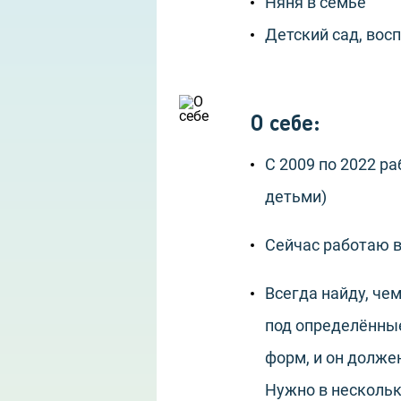
Няня в семье
Детский сад, вос
О себе
:
С 2009 по 2022 ра
детьми)
Сейчас работаю в
Всегда найду, че
под определённы
форм, и он долже
Нужно в несколь