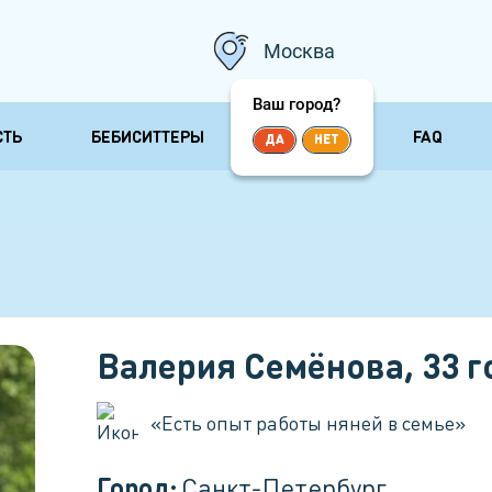
Москва
Ваш город?
СТЬ
БЕБИСИТТЕРЫ
ОТЗЫВЫ
FAQ
ДА
НЕТ
 и
Няни сопровождения
Няни для
несколь
Сопровождающая няня
ничка
Няня для 
Няня для прогулок
 болезни
Няня для 
Няня-воспитатель
Няня для 
Бизнес няня
Валерия Семёнова
,
33
г
«
Есть опыт работы няней в семье
»
Город:
Санкт-Петербург