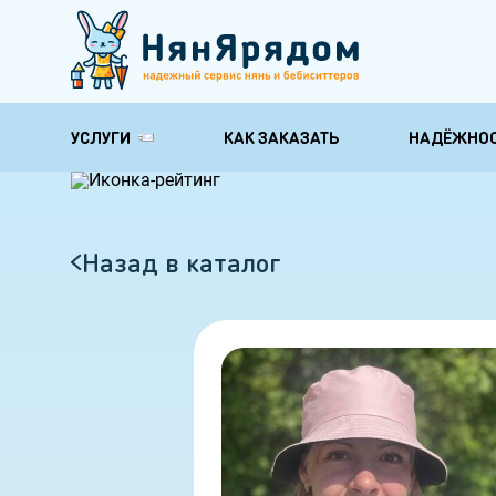
УСЛУГИ
КАК ЗАКАЗАТЬ
НАДЁЖНО
Няни для обучения и
Няни по уходу
развития
здоровью
Няня-педагог
Няня для груд
Назад в каталог
Няня гувернантка
Няня на время
ребенка
Няня психолог
Няня бабушка
Няня с музыкальным
образованием
Няня с английским
Няня для школьника