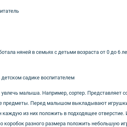
питатель
ботала няней в семьях с детьми возраста от 0 до 6 
 детском садике воспитателем
м увлечь малыша. Например, сортер. Представляет с
е предметы. Перед малышом выкладывают игрушки
н каждую из них положить в подходящее отверстие. 
ко коробок разного размера положить небольшую иг