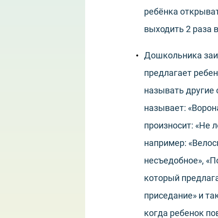
ребёнка открыват
выходить 2 раза в
Дошкольника заин
предлагает ребен
называть другие с
называет: «Ворона
произносит: «Не л
например: «Велос
несъедобное», «П
который предлага
приседание» и та
когда ребенок по