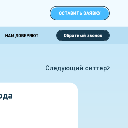
ОСТАВИТЬ ЗАЯВКУ
Обратный звонок
НАМ ДОВЕРЯЮТ
 семей с
Специальные
кими детьми
форматы работы
двойни
Ночная няня
Следующий ситтер
2 детей
Няня выходного дня
3 детей
Няня на сутки
ода
Няня на полдня
Няня на Новый год