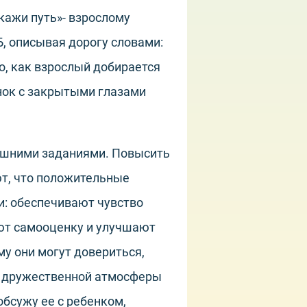
кажи путь»- взрослому
Б, описывая дорогу словами:
го, как взрослый добирается
енок с закрытыми глазами
машними заданиями. Повысить
т, что положительные
и: обеспечивают чувство
ют самооценку и улучшают
му они могут довериться,
е дружественной атмосферы
обсужу ее с ребенком,