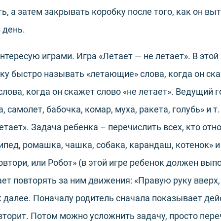
ь, а затем закрывать коробку после того, как он вы
 день.
тересую играми. Игра «Летает — не летает». В этой
ку быстро называть «летающие» слова, когда он скаж
лова, когда он скажет слово «не летает». Ведущий г
, самолет, бабочка, комар, муха, ракета, голубь» и т
етает». Задача ребенка – перечислить всех, кто отно
ипед, ромашка, чашка, собака, карандаш, котенок» и 
овтори, или Робот» (в этой игре ребенок должен вып
ет повторять за ним движения: «Правую руку вверх,
к далее. Поначалу родитель сначала показывает дейс
вторит. Потом можно усложнить задачу, просто пер