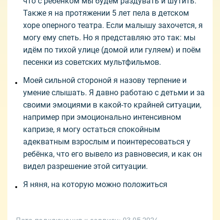
что с ребёнком мы будем раздувать и шутить.
Также я на протяжении 5 лет пела в детском
хоре оперного театра. Если малышу захочется, я
могу ему спеть. Но я представляю это так: мы
идём по тихой улице (домой или гуляем) и поём
песенки из советских мультфильмов.
Моей сильной стороной я назову терпение и
умение слышать. Я давно работаю с детьми и за
своими эмоциями в какой-то крайней ситуации,
например при эмоционально интенсивном
капризе, я могу остаться спокойным
адекватным взрослым и поинтересоваться у
ребёнка, что его вывело из равновесия, и как он
видел разрешение этой ситуации.
Я няня, на которую можно положиться
Дата подключения к сервису:
03.05.2024