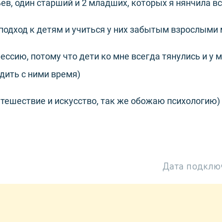
ев, один старший и 2 младших, которых я нянчила все
одход к детям и учиться у них забытым взрослыми
ссию, потому что дети ко мне всегда тянулись и у м
дить с ними время)
путешествие и искусство, так же обожаю психологию)
Дата подклю