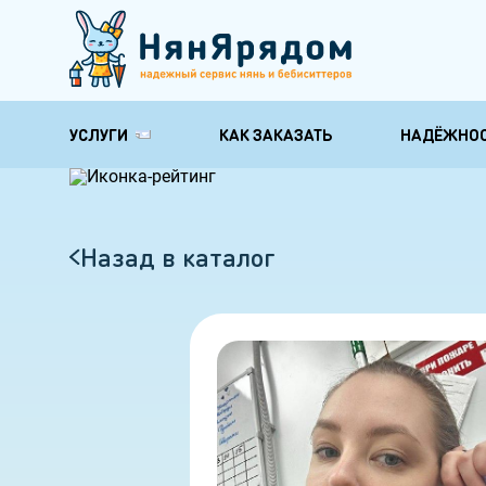
УСЛУГИ
КАК ЗАКАЗАТЬ
НАДЁЖНО
Няни для обучения и
Няни по уходу
развития
здоровью
Няня-педагог
Няня для груд
Назад в каталог
Няня гувернантка
Няня на время
ребенка
Няня психолог
Няня бабушка
Няня с музыкальным
образованием
Няня с английским
Няня для школьника